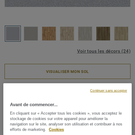
Voir tous les décors (24)
VISUALISER MON SOL
Rouleaux PVC
Continuer sans accepter
ICONIK PRO 40 - Camino
Avant de commencer...
GREY
En cliquant sur « Accepter tous les cookies », vous acceptez le
stockage de cookies sur votre appareil pour améliorer la
La collection ICONIK Pro 40 est un revêtement de sol en
navigation sur le site, analyser son utilisation et contribuer à nos
efforts de marketing.
Cookies
vinyle durable à envers en mousse. Elle est parfaite pour