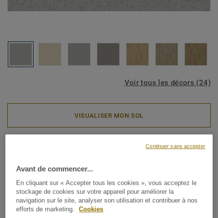
Voir tous les décors (24)
VISUALISER MON SOL
Rouleaux PVC
Continuer sans accepter
ICONIK PRO 40 - Stardust
Avant de commencer...
GREY
En cliquant sur « Accepter tous les cookies », vous acceptez le
stockage de cookies sur votre appareil pour améliorer la
La collection ICONIK Pro 40 est un revêtement de sol en
navigation sur le site, analyser son utilisation et contribuer à nos
efforts de marketing.
Cookies
vinyle durable à envers en mousse. Elle est parfaite pour