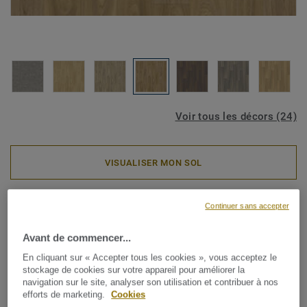
Voir tous les décors (24)
VISUALISER MON SOL
Rouleaux PVC
Continuer sans accepter
ICONIK PRO 40 - Urban Oak
Avant de commencer...
TOFFEE
En cliquant sur « Accepter tous les cookies », vous acceptez le
stockage de cookies sur votre appareil pour améliorer la
La collection ICONIK Pro 40 est un revêtement de sol en
navigation sur le site, analyser son utilisation et contribuer à nos
efforts de marketing.
Cookies
vinyle durable à envers en mousse. Elle est parfaite pour