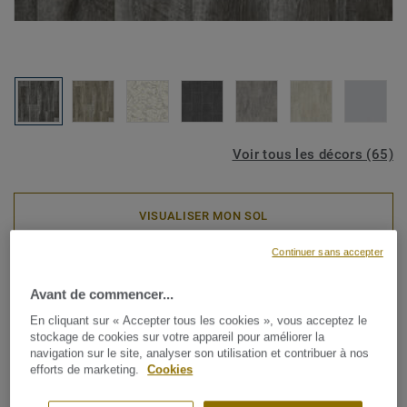
Voir tous les décors (65)
VISUALISER MON SOL
Continuer sans accepter
Rouleaux PVC
ICONIK Life - Knox Oak DARK
Avant de commencer...
En cliquant sur « Accepter tous les cookies », vous acceptez le
GREY
stockage de cookies sur votre appareil pour améliorer la
navigation sur le site, analyser son utilisation et contribuer à nos
efforts de marketing.
Cookies
Avec un choix incroyablement varié d'imprimés bois,
céramique et graphiques, la collection en vinyles pour la