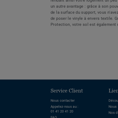
rendant ainsi votre logement un peu
un autre avantage : grâce à son pouvo
de la surface du support, vous n'av
de poser le vinyle à envers textile.
Protection, votre sol est également ré
Service Client
Lie
Nous contacter
Décou
Appelez-nous au :
Nous 
01 41 20 41 20
Nos d
FAQ