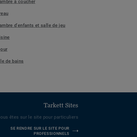
ambre à coucher
reau
ambre d'enfants et salle de jeu
isine
jour
lle de bains
Tarkett Sites
ous êtes sur le site pour particuliers
SE RENDRE SUR LE SITE POUR
PROFESSIONNELS