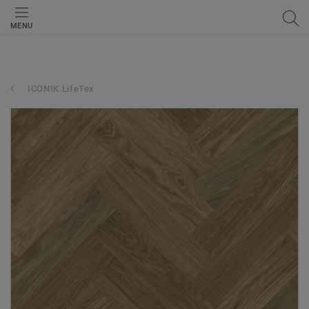
MENU
ICONIK LifeTex