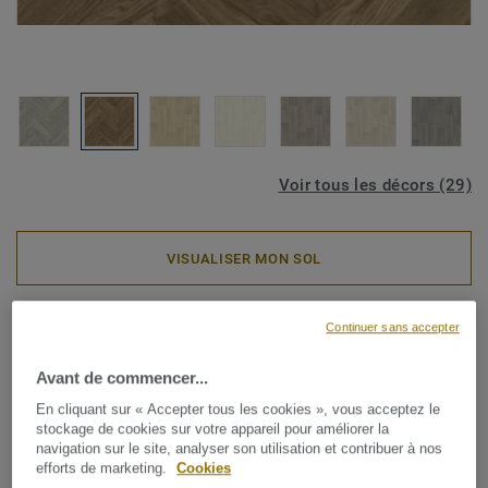
Voir tous les décors (29)
VISUALISER MON SOL
Rouleaux PVC
Continuer sans accepter
ICONIK LifeTex - Skane
Avant de commencer...
Herringbone WALNUT
En cliquant sur « Accepter tous les cookies », vous acceptez le
stockage de cookies sur votre appareil pour améliorer la
Si vous recherchez un revêtement de sol élégant et
navigation sur le site, analyser son utilisation et contribuer à nos
efforts de marketing.
Cookies
abordable, disponible dans une large gamme de styles