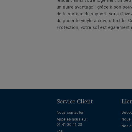
rendant ainsi votre logement un peu
un autre avantage : grâce à son pouvo
de la surface du support, vous n'av
de poser le vinyle à envers textile.
Protection, votre sol est également ré
Service Client
Lie
Nous contacter
Décou
Appelez-nous au :
Nous 
01 41 20 41 20
Nos d
FAQ