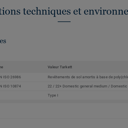
ations techniques et environn
es
me
Valeur Tarkett
N ISO 26986
Revêtements de sol amortis à base de poly(chl
N ISO 10874
22 / 22+ Domestic general medium / Domestic
Type I