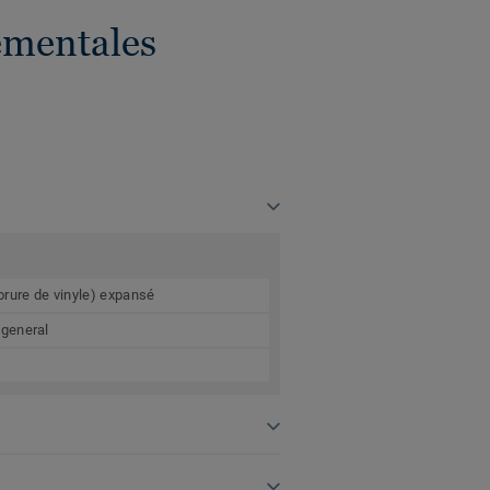
ementales
orure de vinyle) expansé
 general