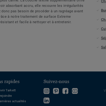
 plus calme. La couche textile supplémentaire offre
Ch
ir absorbant accru, elle recouvre les irrégularités
Bu
ez donc pas besoin de procéder à un ragréage avant
 Grâce à notre traitement de surface Extreme
Ch
sistant et facile à nettoyer et à entretenir.
Cu
Sé
Sa
ns rapides
Suivez-nous
Follow
Follow
Devenez
Regardez
vrir Tarkett
V
rejoindre
us
us
fan
sur
Follow
ernières actualités
on
on
sur
Youtube