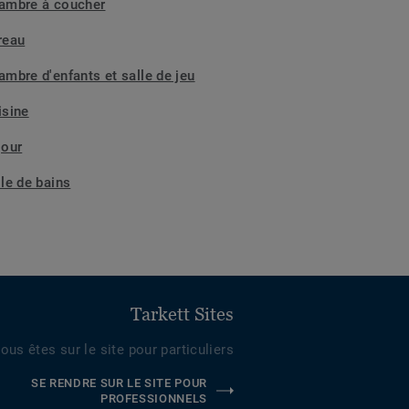
ambre à coucher
reau
ambre d'enfants et salle de jeu
isine
jour
lle de bains
Tarkett Sites
ous êtes sur le site pour particuliers
SE RENDRE SUR LE SITE POUR
PROFESSIONNELS