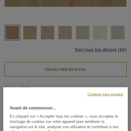
Voir tous les décors (64)
VISUALISER MON SOL
Rouleaux PVC
ICONIK ResisTex - Nordic Oak
Continuer sans accepter
DARK NATURAL
Avant de commencer...
En cliquant sur « Accepter tous les cookies », vous acceptez le
La collection de revêtements de sol en vinyle ICONIK
stockage de cookies sur votre appareil pour améliorer la
ResisTex pour le logement est la solution idéale pour une
navigation sur le site, analyser son utilisation et contribuer à nos