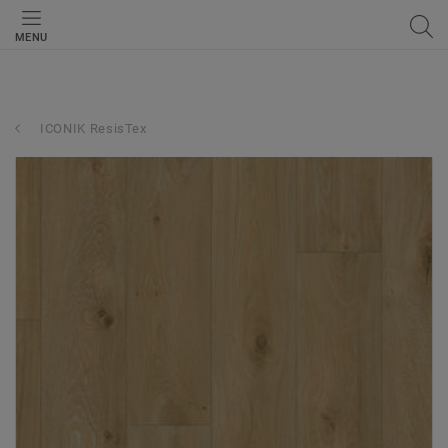
MENU
ICONIK ResisTex