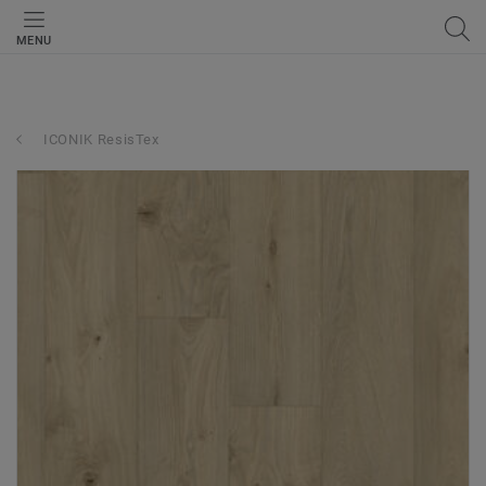
MENU
ICONIK ResisTex