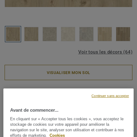
Voir tous les décors (64)
VISUALISER MON SOL
Rouleaux PVC
Continuer sans accepter
ICONIK ResisTex - Nordic Oak
SAND
Avant de commencer...
En cliquant sur « Accepter tous les cookies », vous acceptez le
stockage de cookies sur votre appareil pour améliorer la
La collection de revêtements de sol en vinyle ICONIK
navigation sur le site, analyser son utilisation et contribuer à nos
ResisTex pour le logement est la solution idéale pour une
efforts de marketing.
Cookies