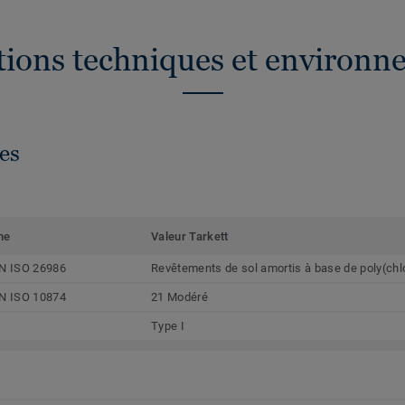
ations techniques et environn
es
me
Valeur Tarkett
N ISO 26986
Revêtements de sol amortis à base de poly(chl
N ISO 10874
21 Modéré
Type I