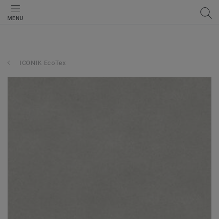
MENU
ICONIK EcoTex