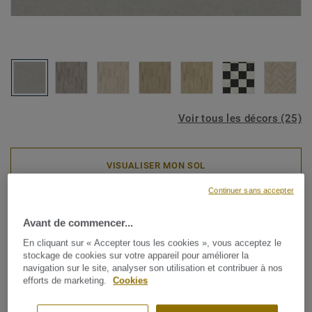
Voir tous les décors (25)
VISUALISER MON SOL
Continuer sans accepter
Rouleaux PVC
Avant de commencer...
ICONIK EcoTex - Fibra 4
En cliquant sur « Accepter tous les cookies », vous acceptez le
MOUSE
stockage de cookies sur votre appareil pour améliorer la
navigation sur le site, analyser son utilisation et contribuer à nos
efforts de marketing.
Cookies
La collection de revêtements de sol en vinyle pour la
maison ICONIK EcoTex est une solution de revêtement de