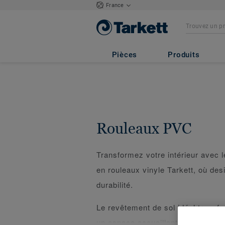
France
Pièces
Produits
Rouleaux PVC
Transformez votre intérieur avec 
en rouleaux vinyle Tarkett, où de
durabilité.
Le revêtement de sol idéal transf
un espace accueillant, alliant quali