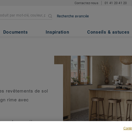
Contactez-nous
01 41 20 41 20
Recherche avancée
Documents
Inspiration
Conseils & astuces
les revêtements de sol
sign rime avec
orme chaque pièce en
Conti
té durable et style