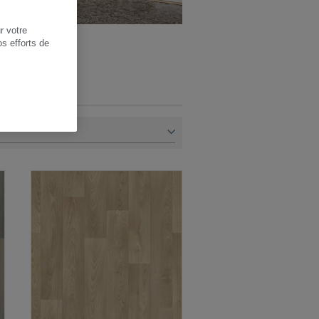
r votre
os efforts de