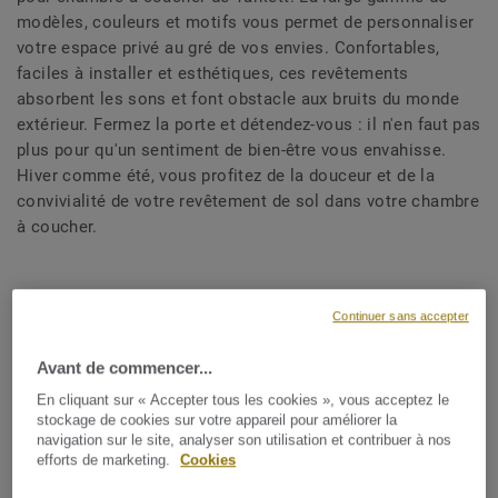
modèles, couleurs et motifs vous permet de personnaliser
votre espace privé au gré de vos envies. Confortables,
faciles à installer et esthétiques, ces revêtements
absorbent les sons et font obstacle aux bruits du monde
extérieur. Fermez la porte et détendez-vous : il n'en faut pas
plus pour qu'un sentiment de bien-être vous envahisse.
Hiver comme été, vous profitez de la douceur et de la
convivialité de votre revêtement de sol dans votre chambre
à coucher.
Continuer sans accepter
Avant de commencer...
Principales
En cliquant sur « Accepter tous les cookies », vous acceptez le
stockage de cookies sur votre appareil pour améliorer la
exigences
navigation sur le site, analyser son utilisation et contribuer à nos
efforts de marketing.
Cookies