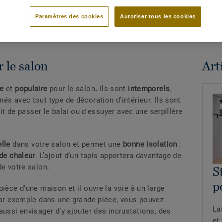
Paramètres des cookies
Autoriser tous les cookies
 le salon
Arti
ue
et
populaire
pour le salon
.
Ils sont
intemporels
,
és avec tout type de décoration d’intérieur. Ils sont
fit de passer le balai ou d'essuyer avec une serpillère
elle
dans votre salon et permet une
bonne isolation
;
de chaleur
. L’ajout d’un tapis apportera davantage de
de votre salon.
S
p
pièce d'une maison et il ouvre la voie à un large
 Par exemple dans une grande pièce, vous pouvez
La
aussi envisager d’y ajouter des incrustations, des
et