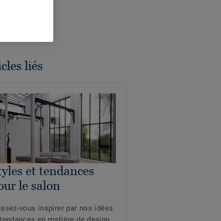
cles liés
tyles et tendances
our le salon
issez-vous inspirer par nos idées
 tendances en matière de design