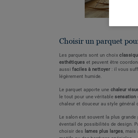
Choisir un parquet pour
Les parquets sont un choix
classiq
esthétiques
et peuvent être coordonn
aussi
faciles à nettoyer
: il vous suf
légèrement humide.
Le parquet apporte une
chaleur visu
le tout pour une véritable
sensation 
chaleur et douceur au style général 
Le salon est souvent la plus grande 
éventail de possibilités de design.
choisir des
lames plus larges
, mais 