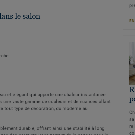
pr
ans le salon
EN
rche
R
eau et élégant qui apporte une chaleur instantanée
p
ns une vaste gamme de couleurs et de nuances allant
te tout type de décoration, du moderne au
Ch
sa
re
blement durable, offrant ainsi une stabilité à long
co