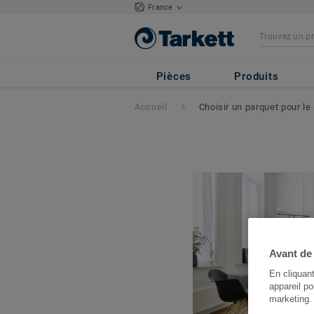
France
Pièces
Produits
Accueil
Choisir un parquet pour le
Avant de
En cliquan
appareil po
marketing