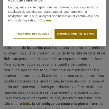
Avant de commencer...
et sombre. Mais ces derniers temps,
un style plus rustique
En cliquant sur « Accepter tous les cookies », vous acceptez le
et contemporain
a fait son apparition sous une forme
stockage de cookies sur votre appareil pour améliorer la
esthétique plus fraîche et légère.
navigation sur le site, analyser son utilisation et contribuer à nos
efforts de marketing.
Cookies
Le parquet patiné brut
est l'un des matériaux les plus
couramment utilisés pour créer un intérieur de style
Paramètres des cookies
Autoriser tous les cookies
rustique. Il peut être intégré dans votre espace avec des
pièces de mobilier ou encore sous la forme de poutres de
plafond et de
boiseries
placées autour des portes, fenêtres
et cheminées. Une prédominance de
tonalités de bois et de
finitions
peut cependant rendre un espace sombre et lourd.
Pour éclairer votre espace, une palette de couleurs
rustiques ajoute des tons Terre pour contrebalancer les
couleurs naturelles et blanches inspirées de la nature. Des
textiles naturels tels que la toile, la toile de jute, la laine et
le lin sont souvent utilisés pour donner vie à ce style. Les
fausses peaux de bête sont également une bonne option.
En termes de revêtements de sol, des matériaux naturels
tels que
le
bois
, la céramique ou encore la pierre
créeront