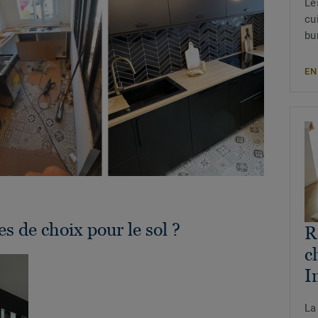
Le
cu
bu
EN
es de choix pour le sol ?
R
c
I
La