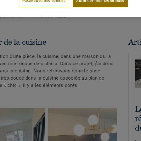
Paramètres des cookies
Autoriser tous les cookies
 de la cuisine
Arti
ation d’une pièce, la cuisine, dans une maison qui a
ec une touche de « chic ». Dans ce projet, j’ai donc
ans la cuisine. Nous retrouvons donc le style
 très douce dans la cuisine associée au plan de
e « chic », il y a les éléments dorés.
L
r
d