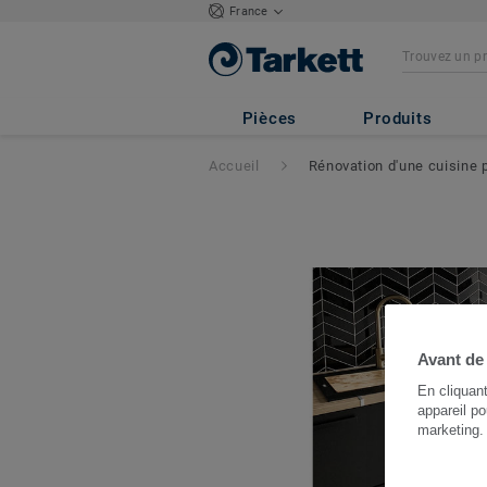
France
Pièces
Produits
Accueil
Rénovation d'une cuisine 
Avant de
En cliquan
appareil po
marketing