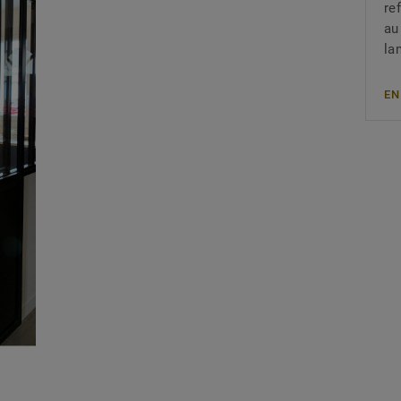
re
au
la
EN