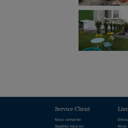
Service Client
Lie
Nous contacter
Décou
Appelez-nous au :
Nous 