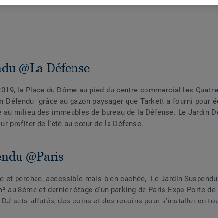
ndu @La Défense
019, la Place du Dôme au pied du centre commercial les Quatr
 Défendu" grâce au gazon paysager que Tarkett a fourni pour éq
te au milieu des immeubles de bureau de la Défense. Le Jardin 
ur profiter de l'été au cœur de la Défense.
endu @Paris
e et perchée, accessible mais bien cachée, Le Jardin Suspendu 
m² au 8ème et dernier étage d'un parking de Paris Expo Porte de
 DJ sets affutés, des coins et des recoins pour s’installer en tout