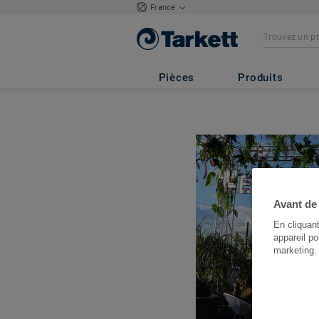
France
Pièces
Produits
Avant de
En cliquan
appareil po
marketing