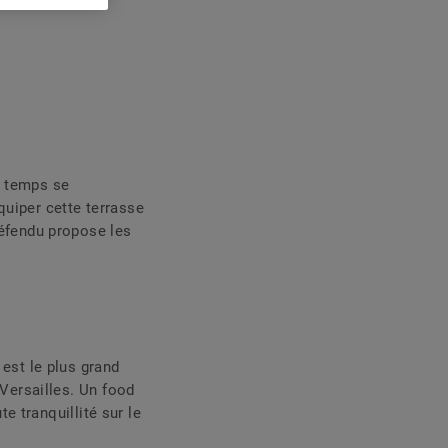
e temps se
uiper cette terrasse
Défendu propose les
est le plus grand
 Versailles. Un food
e tranquillité sur le