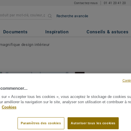
Contactez-nous
01 41 20 41 20
Recherche avancée
Documents
Inspiration
Conseils & astuces
magnifique design intérieur
Conti
 commencer...
10 étapes fa
t sur « Accepter tous les cookies », vous acceptez le stockage de cookies su
magnifique 
ur améliorer la navigation sur le site, analyser son utilisation et contribuer à n
.
Cookies
intérieur
Paramètres des cookies
Autoriser tous les cookies
PARTAGER