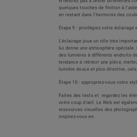
N'hésitez pas à tester différentes c
quelques touches de finition à l'aid
en restant dans l'harmonie des coul
Étape 9 : privilégiez votre éclairage a
L'éclairage joue un rôle très importa
lui donne une atmosphère spéciale. L
des lumières à différents endroits 
tendance à rétrécir une pièce, mette
lumière douce et plus directive, cel
Étape 10 : appropriez-vous votre sty
Faites des tests et regardez les él
votre coup d'œil. Le Web est égalem
ressources visuelles des photographe
inspirez-vous en.