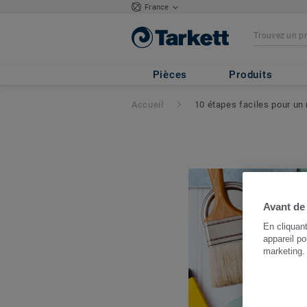
France
Pièces
Produits
Accueil
10 étapes faciles pour un 
Avant de
En cliquan
appareil po
marketing