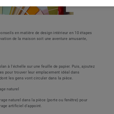
onseils en matière de design intérieur en 10 étapes
novation de la maison soit une aventure amusante,
an à l'échelle sur une feuille de papier. Puis, ajoutez
s pour trouver leur emplacement idéal dans
dont les gens vont circuler dans la pièce.
rage naturel
irage naturel dans la pièce (porte ou fenêtre) pour
ge artificiel d'appoint.