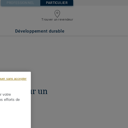
PROFESSIONNEL
PARTICULIER
Trouver un revendeur
Développement durable
nuer sans accepter
ciles pour un
r votre
design
os efforts de