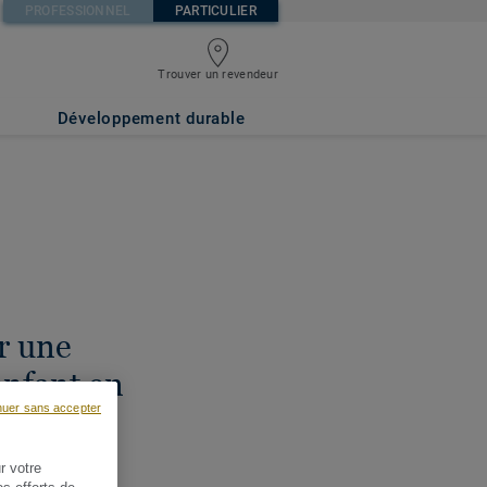
PROFESSIONNEL
PARTICULIER
Trouver un revendeur
Développement durable
r une
nfant en
nuer sans accepter
ado
r votre