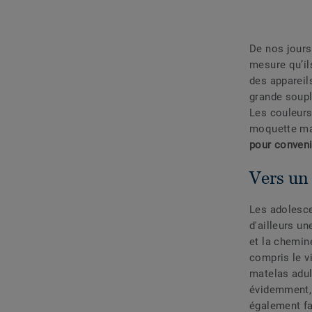
De nos jours
mesure qu’il
des appareil
grande soup
Les couleurs
moquette ma
pour conveni
Vers un
Les adolesc
d'ailleurs un
et la cheminé
compris le vi
matelas adul
évidemment, c
également fa