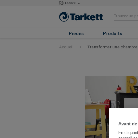
France
Pièces
Produits
Accueil
Transformer une chambre 
Avant de
En cliquan