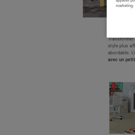
appareil po
marketing
Transformer
style plus af
abordable. L’
avec un peti