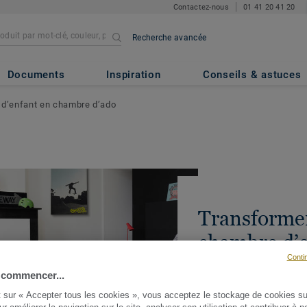
Contactez-nous
01 41 20 41 20
Recherche avancée
Documents
Inspiration
Conseils & astuces
d’enfant en chambre d’ado
Transforme
chambre d’e
Conti
chambre d’
 commencer...
t sur « Accepter tous les cookies », vous acceptez le stockage de cookies su
PARTAGER