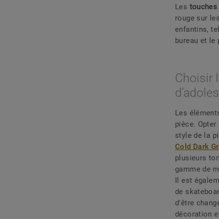
Les
touches 
rouge sur le
enfantins, te
bureau et le
Choisir
d’adole
Les éléments
pièce. Opter
style de la p
Cold Dark G
plusieurs to
gamme de mod
Il est égale
de skateboar
d'être chang
décoration e