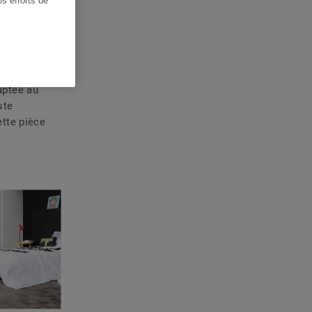
os efforts de
aptée au
ste
tte pièce