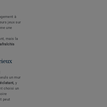
angement à
eurs jeux sur
onne une
nt, mais la
afraîchis
cieux
t
 seuls un mur
 éclatant,
y
ont choisi un
noire
it peut