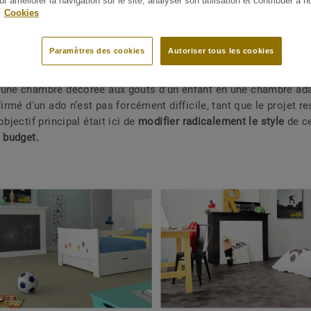
ur améliorer la navigation sur le site, analyser son utilisation et contribuer à n
.
Cookies
Paramètres des cookies
Autoriser tous les cookies
 une chambre décorée aux goûts d'un enfant en une chambre ad
firmé d'un ado n’est pas forcément difficile, tant que le projet re
objectif principal était ici de
modifier radicalement le style
de ce
t budget.