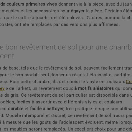
de couleurs primaires vives
donnent vie à la pièce, avec du jaun
s meubles et les accessoires pour
égayer
la pièce. Certains élé
ls que le coffre à jouets, ont été enlevés. D’autres, comme la c
 poster, ont été remplacés par des versions plus affirmées.
 le bon revêtement de sol pour une chamb
scent
 de base, tels que le revêtement de sol, peuvent facilement tr
 pour le bon produit peut donner un résultat étonnant et parfaire
ièce. Pour cette chambre, ils ont choisi le vinyle en rouleau
«
Co
rey
»
de Tarkett, un revêtement doux
à motifs aléatoires
qui com
ns de gris. Ce revêtement de sol particulier est disponible dans 
èles, faciles à assortir avec différents styles et couleurs.
ment
durable
et
facile à nettoyer,
très pratique lorsque son utilisa
d. Modèle intemporel et discret, ce revêtement de sol n'aura pa
é à mesure que les goûts de l’adolescent évoluent, même lorsqu
t les meubles seront remplacés. Un excellent choix pour une dé