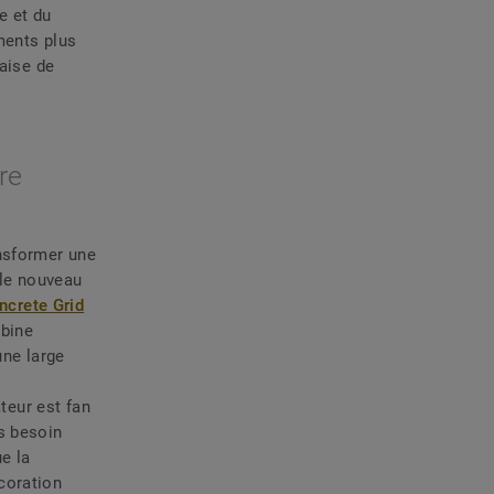
e et du
ments plus
haise de
re
ansformer une
 le nouveau
ncrete Grid
bine
une large
teur est fan
s besoin
e la
coration