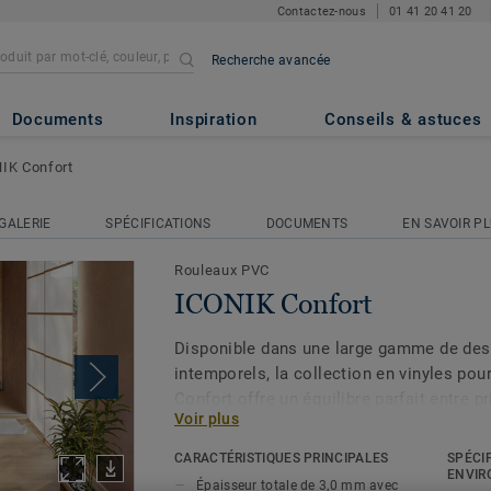
Contactez-nous
01 41 20 41 20
Recherche avancée
Documents
Inspiration
Conseils & astuces
IK Confort
GALERIE
SPÉCIFICATIONS
DOCUMENTS
EN SAVOIR P
Rouleaux PVC
ICONIK Confort
Disponible dans une large gamme de des
intemporels, la collection en vinyles po
Confort offre un équilibre parfait entre p
Voir plus
durabilité. Sa surface renforcée résistan
supporter l'usure quotidienne, tandis qu
CARACTÉRISTIQUES PRINCIPALES
SPÉCI
réduit les bruits de 20 dB. Antidérapante,
ENVIR
Épaisseur totale de 3,0 mm avec