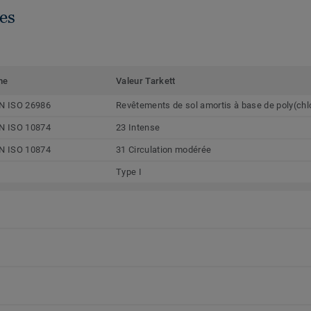
es
me
Valeur Tarkett
N ISO 26986
Revêtements de sol amortis à base de poly(chl
N ISO 10874
23 Intense
N ISO 10874
31 Circulation modérée
Type I