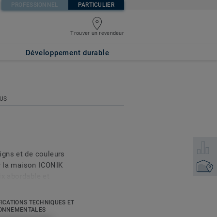
PROFESSIONNEL
PARTICULIER
Trouver un revendeur
Développement durable
LUS
Sélecti
igns et de couleurs
ur la maison ICONIK
Trouver
rix abordable et
te lui permet de
e son épaisseur globale
FICATIONS TECHNIQUES ET
 très confortable et
ONNEMENTALES