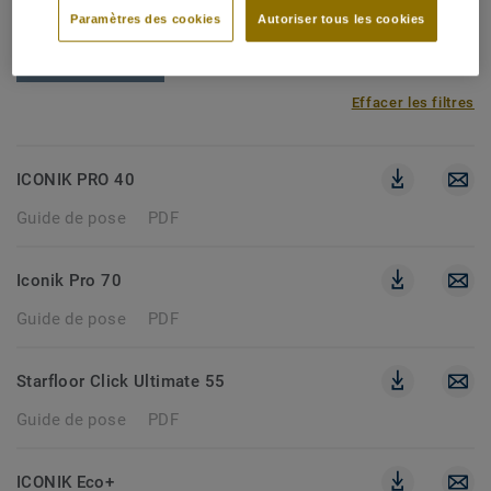
14 documents
Paramètres des cookies
Autoriser tous les cookies
GUIDE DE POSE
Effacer les filtres
ICONIK PRO 40
Guide de pose
PDF
Iconik Pro 70
Guide de pose
PDF
Starfloor Click Ultimate 55
Guide de pose
PDF
ICONIK Eco+