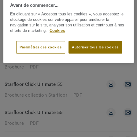
178 documents
Avant de commencer...
En cliquant sur « Accepter tous les cookies », vous acceptez le
stockage de cookies sur votre appareil pour améliorer la
navigation sur le site, analyser son utilisation et contribuer à nos
ICONIK PRO 40
efforts de marketing.
Cookies
Brochure
PDF
Paramètres des cookies
Autoriser tous les cookies
Iconik Pro 70
Brochure
PDF
Starfloor Click Ultimate 55
Brochure collection Starfloor
PDF
Starfloor Click Ultimate 55
Brochure
PDF