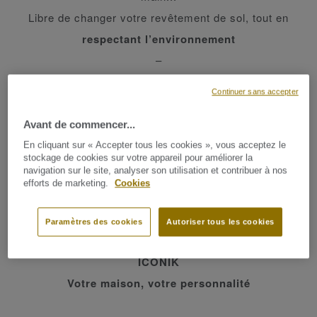
Libre de changer votre revêtement de sol, tout en
respectant l’environnement
–
et votre budget.
Continuer sans accepter
Libre de choisir un motif qui vous correspond
pleinement
Avant de commencer...
Et libre de
poser votre revêtement de sol vous-
En cliquant sur « Accepter tous les cookies », vous acceptez le
stockage de cookies sur votre appareil pour améliorer la
même
, même si vous êtes débutant.
navigation sur le site, analyser son utilisation et contribuer à nos
efforts de marketing.
Cookies
En résumé, vous êtes libre de vivre dans une
maison à la fois belle et vivante,
Paramètres des cookies
Autoriser tous les cookies
Une maison pour vous, comme vous.
ICONIK
Votre maison, votre personnalité