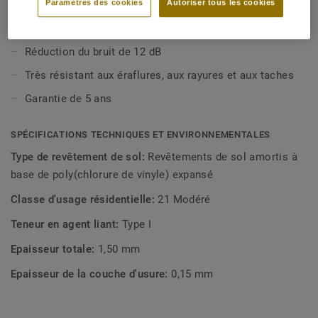
Paramètres des cookies
Autoriser tous les cookies
Épaisseur totale de 1,5 mm avec couche d'usure de 0,15
mm
Réduction du bruit de 12 dB
Très résistant aux éraflures, aux rayures et aux taches
Garantie de 5 ans
SPÉCIFICATIONS TECHNIQUES ET ENVIRONNEMENTALES
Type de revêtement de sol:
Revêtements de sol amortis à
base de poly(chlorure de vinyle) expansé
Classe d'usage résidentielle:
21 Modéré
Teneur en agent liant:
Type I
Epaisseur totale:
1,50 mm
Epaisseur de la couche d'usure:
0,15 mm