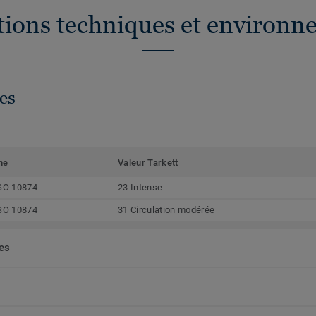
ations techniques et environn
es
me
Valeur Tarkett
SO 10874
23 Intense
SO 10874
31 Circulation modérée
ées