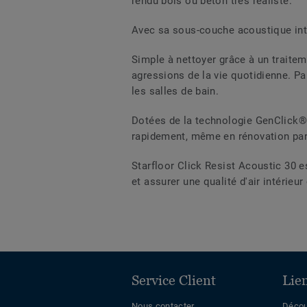
rendu bois ou béton très réaliste.
Avec sa sous-couche acoustique inté
Simple à nettoyer grâce à un traitem
agressions de la vie quotidienne. P
les salles de bain.
Dotées de la technologie GenClick® b
rapidement, même en rénovation par 
Starfloor Click Resist Acoustic 30 e
et assurer une qualité d'air intérieu
Service Client
Lie
Nous contacter
Décou