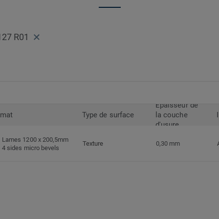
maison.
127 R01
Epaisseur de
rmat
Type de surface
la couche
d'usure
Lames 1200 x 200,5mm
Texture
0,30 mm
4 sides micro bevels