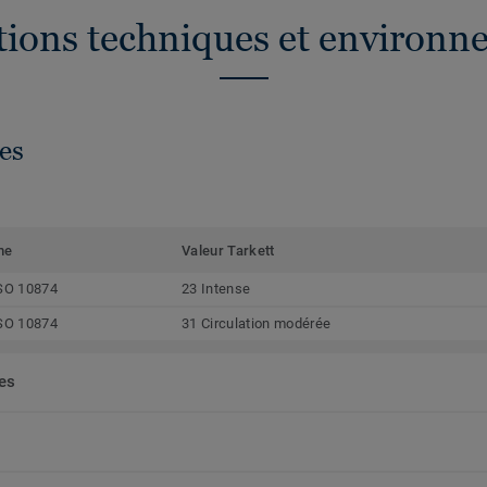
ations techniques et environn
es
me
Valeur Tarkett
SO 10874
23 Intense
SO 10874
31 Circulation modérée
ées