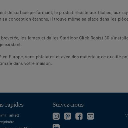
ent de surface performant, le produit résiste aux tâches, aux ray
ar sa conception étanche, il trouve même sa place dans les piè
revetée, les lames et dalles Starfloor Click Resist 30 s'instal
e existant.
ué en Europe, sans phtalates et avec des matériaux de qualité pou
optimale dans votre maison.
ns rapides
Suivez-nous
Follow
Follow
Devenez
Regardez
vrir Tarkett
V
rejoindre
us
us
fan
sur
Follow