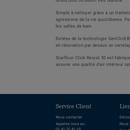
rendu bois ou béton très réaliste.
Simple à nettoyer grâce à un traitem
agressions de la vie quotidienne. P
les salles de bain.
Dotées de la technologie GenClick® b
en rénovation par dessus un carrelag
Starfloor Click Resist 30 est fabriq
assurer une qualité d'air intérieur 
Service Client
Lie
Nous contacter
Décou
Appelez-nous au :
Nous 
01 41 20 41 20