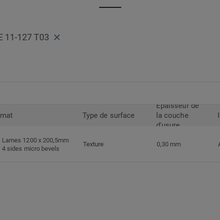
E 11-127 T03
Epaisseur de
rmat
Type de surface
la couche
d'usure
Lames 1200 x 200,5mm
Texture
0,30 mm
4 sides micro bevels