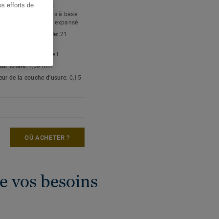
os efforts de
e revêtement de sol:
ments de sol amortis à base
(chlorure de vinyle) expansé
d'usage résidentielle:
21
é
 en agent liant:
Type I
eur totale:
1,50 mm
eur de la couche d'usure:
0,15
OÙ ACHETER ?
e vos besoins