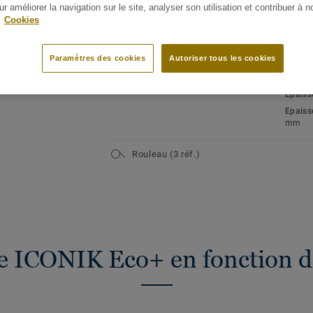
couche d'usure de 0,15 mm
ur améliorer la navigation sur le site, analyser son utilisation et contribuer à n
Type d
Revête
.
Cookies
Réduction du bruit de 12 dB
de poly
Très résistant aux éraflures, aux
rayures et aux taches
Classe 
ir tous les décors (13)
Paramètres des cookies
Autoriser tous les cookies
Modér
Garantie de 5 ans
Teneur
Epaiss
Epaiss
mm
Rouleau (3 réf.)
e ICONIK Eco+ en fonction d