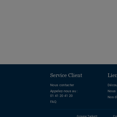
Service Client
Lie
Nous contacter
Décou
Appelez-nous au :
Nous 
01 41 20 41 20
Nos d
FAQ
Groupe Tarkett
Co