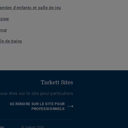
ambre d'enfants et salle de jeu
isine
jour
lle de bains
Tarkett Sites
ous êtes sur le site pour particuliers
SE RENDRE SUR LE SITE POUR
PROFESSIONNELS
ies
© Tarkett 2026