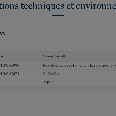
ations techniques et environn
es
me
Valeur Tarkett
N ISO 26986
Revêtements de sol amortis à base de poly(chl
N ISO 10874
21 Modéré
Type I