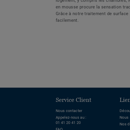
logement, y compris les chambres, l
en mousse procure la sensation trad
Grâce à notre traitement de surface 
facilement.
Service Client
Lie
Nous contacter
Décou
Appelez-nous au :
Nous 
01 41 20 41 20
Nos d
FAQ