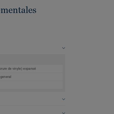
ementales
orure de vinyle) expansé
 general