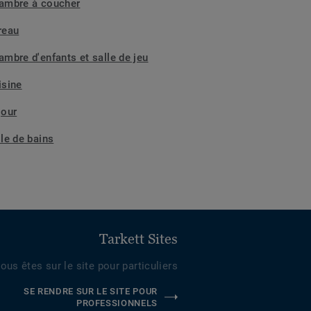
ambre à coucher
reau
ambre d'enfants et salle de jeu
isine
jour
lle de bains
Tarkett Sites
ous êtes sur le site pour particuliers
SE RENDRE SUR LE SITE POUR
PROFESSIONNELS