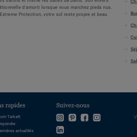
es salons et même les salles de bains. Son envers
Ch
itionnelle d'amorti lorsque vous marchez pieds nus.
Bu
Extreme Protection, votre sol reste propre et beau
Ch
Cu
Sé
Sa
ns rapides
Suivez-nous
Follow
Follow
Devenez
Regardez
vrir Tarkett
V
rejoindre
us
us
fan
sur
Follow
ernières actualités
on
on
sur
Youtube