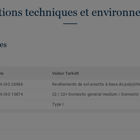
ations techniques et environn
es
me
Valeur Tarkett
N ISO 26986
Revêtements de sol amortis à base de poly(chl
N ISO 10874
22 / 22+ Domestic general medium / Domestic
Type I