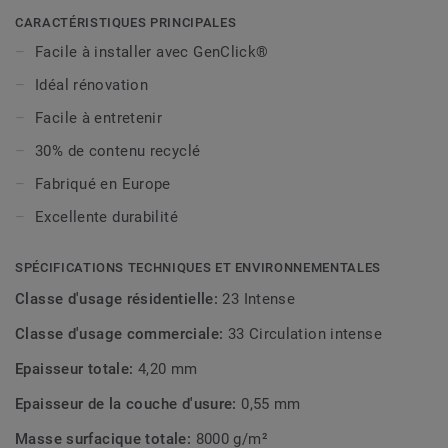
CARACTÉRISTIQUES PRINCIPALES
Simple à nettoyer grâce à un traitement de surface
Facile à installer avec GenClick®
performant, le produit résiste aux tâches, aux rayures et à
toutes les petites agressions de la vie quotidienne. Par sa
Idéal rénovation
conception étanche, il trouve même sa place dans les
Facile à entretenir
pièces humides comme les cuisines et les salles de bain.
30% de contenu recyclé
Dotées de la technologie GenClick® brevetée, les lames
Fabriqué en Europe
et dalles Starfloor Click Resist 55 s'installent facilement et
Excellente durabilité
rapidement, même en rénovation par dessus un carrelage
existant.
SPÉCIFICATIONS TECHNIQUES ET ENVIRONNEMENTALES
Starfloor Click Resist 55 est fabriqué en Europe, sans
Classe d'usage résidentielle:
23 Intense
phtalates et avec des matériaux de qualité pour préserver
votre bien-être et assurer une qualité d'air intérieur
Classe d'usage commerciale:
33 Circulation intense
optimale dans votre maison.
Epaisseur totale:
4,20 mm
Epaisseur de la couche d'usure:
0,55 mm
Masse surfacique totale:
8000 g/m²