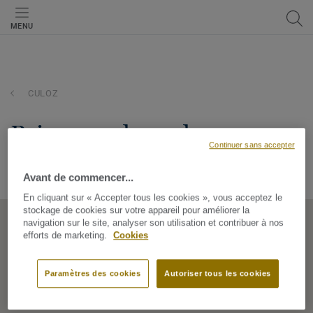
MENU
CULOZ
bricomarche-culoz
Continuer sans accepter
PARC D'ACTIVITES DES FOURS, 1350, CULOZ, Auvergne-
Rhône-Alpes, France
Avant de commencer...
En cliquant sur « Accepter tous les cookies », vous acceptez le
stockage de cookies sur votre appareil pour améliorer la
navigation sur le site, analyser son utilisation et contribuer à nos
efforts de marketing.
Cookies
Paramètres des cookies
Autoriser tous les cookies