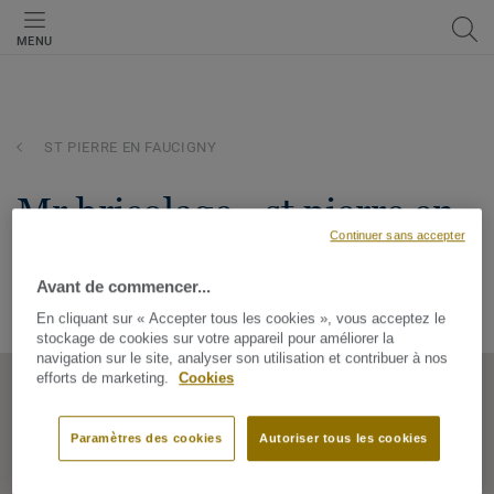
MENU
ST PIERRE EN FAUCIGNY
mr bricolage - st pierre en
Continuer sans accepter
faucign
Avant de commencer...
RN 203 - ZI DES JOURDIES, 74800, ST PIERRE EN FAUCIGNY,
Auvergne-Rhône-Alpes, France
En cliquant sur « Accepter tous les cookies », vous acceptez le
stockage de cookies sur votre appareil pour améliorer la
navigation sur le site, analyser son utilisation et contribuer à nos
efforts de marketing.
Cookies
Paramètres des cookies
Autoriser tous les cookies