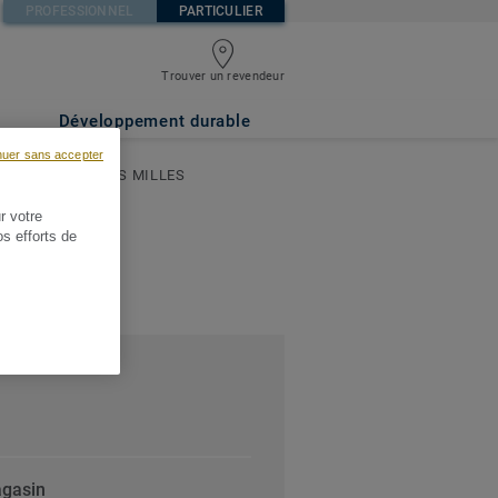
PROFESSIONNEL
PARTICULIER
Trouver un revendeur
Développement durable
nuer sans accepter
MACLOU - AIX LES MILLES
r votre
os efforts de
agasin