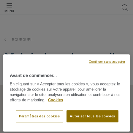
MENU
BOURGUEIL
mr bricolage - bourgueil
Continuer sans accepter
ZC LA GRANDE PRAIRIE, ROUTE DE CHINON, 37140,
BOURGUEIL, Centre, France
Avant de commencer...
En cliquant sur « Accepter tous les cookies », vous acceptez le
stockage de cookies sur votre appareil pour améliorer la
navigation sur le site, analyser son utilisation et contribuer à nos
efforts de marketing.
Cookies
Paramètres des cookies
Autoriser tous les cookies