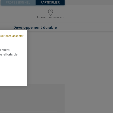
PROFESSIONNEL
PARTICULIER
Trouver un revendeur
Développement durable
nuer sans accepter
r votre
os efforts de