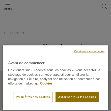
MENU
LESQUIN
leroy merlin - lesquin
Continuer sans accepter
RUE GUSTAVE DELORY, 59810, LESQUIN, Hauts-de-France,
France
Avant de commencer...
En cliquant sur « Accepter tous les cookies », vous acceptez le
stockage de cookies sur votre appareil pour améliorer la
navigation sur le site, analyser son utilisation et contribuer à nos
efforts de marketing.
Cookies
Paramètres des cookies
Autoriser tous les cookies