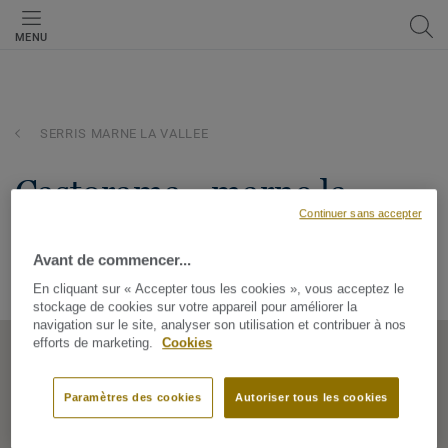
MENU
SERRIS MARNE LA VALLEE
castorama - marne la
Continuer sans accepter
vallee
Avant de commencer...
CC VAL D'EUROPE, 14 RUE DU DANUBE SERRIS, 77711,
SERRIS MARNE LA VALLEE, Île-de-France, France
En cliquant sur « Accepter tous les cookies », vous acceptez le
stockage de cookies sur votre appareil pour améliorer la
navigation sur le site, analyser son utilisation et contribuer à nos
efforts de marketing.
Cookies
Paramètres des cookies
Autoriser tous les cookies