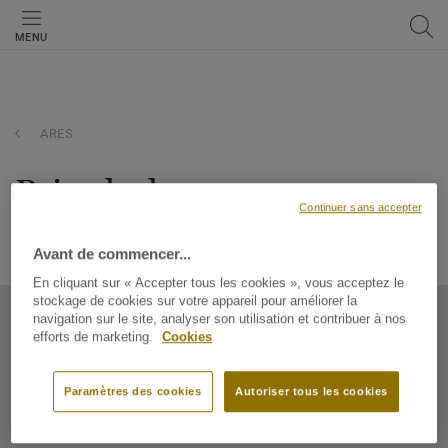
MENU
ARES
brico leclerc
Continuer sans accepter
ROUTE DE BORDEAUX, 33740, ARES, Nouvelle Aquitaine,
France
Avant de commencer...
En cliquant sur « Accepter tous les cookies », vous acceptez le
stockage de cookies sur votre appareil pour améliorer la
navigation sur le site, analyser son utilisation et contribuer à nos
efforts de marketing.
Cookies
Paramètres des cookies
Autoriser tous les cookies