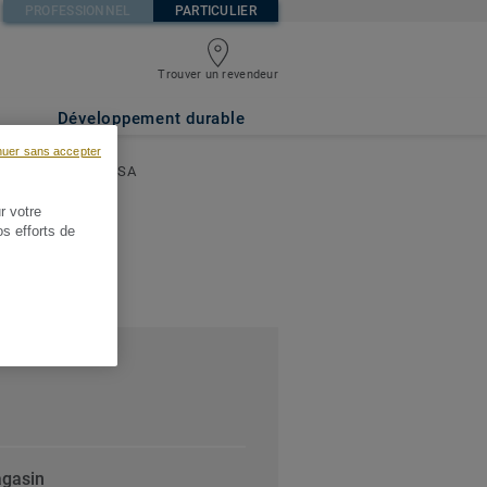
PROFESSIONNEL
PARTICULIER
Trouver un revendeur
Développement durable
nuer sans accepter
SON BRICOLAGE SA
r votre
os efforts de
agasin