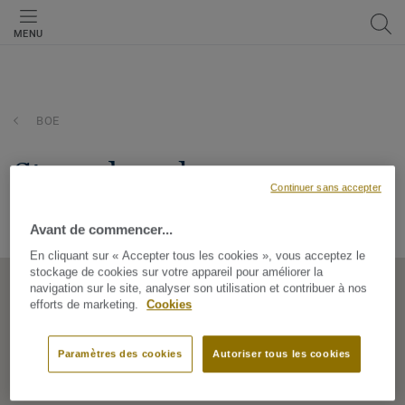
MENU
BOE
st maclou - boe
Continuer sans accepter
19 AV. DE LACAPELETTE, 47550, BOE, Nouvelle Aquitaine,
France
Avant de commencer...
En cliquant sur « Accepter tous les cookies », vous acceptez le
stockage de cookies sur votre appareil pour améliorer la
navigation sur le site, analyser son utilisation et contribuer à nos
efforts de marketing.
Cookies
Paramètres des cookies
Autoriser tous les cookies