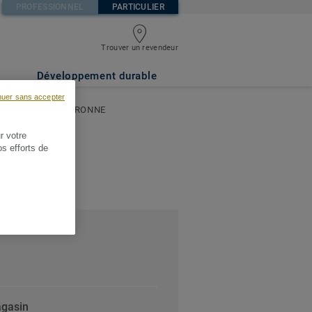
PROFESSIONNEL
PARTICULIER
Trouver un revendeur
Développement durable
nuer sans accepter
MACLOU - LA COURONNE
r votre
os efforts de
agasin