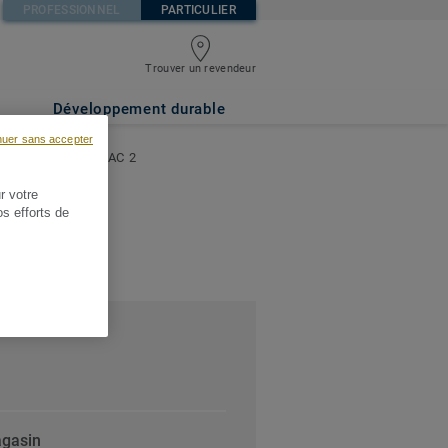
PROFESSIONNEL
PARTICULIER
Trouver un revendeur
Développement durable
nuer sans accepter
ORAMA - MERIGNAC 2
r votre
os efforts de
agasin