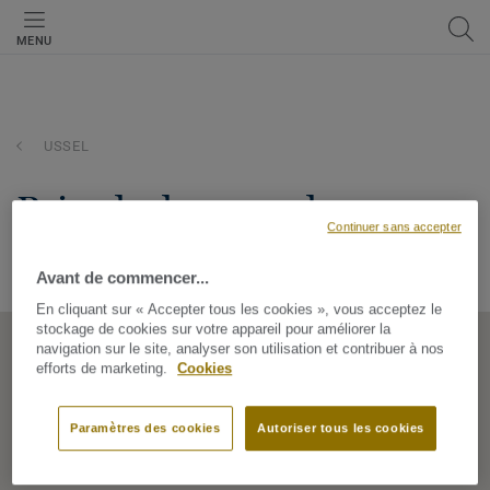
MENU
USSEL
brico leclerc ussel
Continuer sans accepter
ROUTE DE PONTY - RUE DE PONTICQ, 19200, USSEL, Nouvelle
Aquitaine, France
Avant de commencer...
En cliquant sur « Accepter tous les cookies », vous acceptez le
stockage de cookies sur votre appareil pour améliorer la
navigation sur le site, analyser son utilisation et contribuer à nos
efforts de marketing.
Cookies
Paramètres des cookies
Autoriser tous les cookies