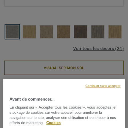
Voir tous les décors (24)
VISUALISER MON SOL
Rouleaux PVC
Continuer sans accepter
ICONIK PRO 40 - Tendenza
Avant de commencer...
DARK GREY
En cliquant sur « Accepter tous les cookies », vous acceptez le
stockage de cookies sur votre appareil pour améliorer la
La collection ICONIK Pro 40 est un revêtement de sol en
navigation sur le site, analyser son utilisation et contribuer à nos
efforts de marketing.
Cookies
vinyle durable à envers en mousse. Elle est parfaite pour