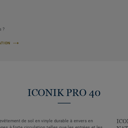
s ?
ATION
ICONIK PRO 40
ICO
evêtement de sol en vinyle durable à envers en
nes à forte circulation telles que les entrées et les