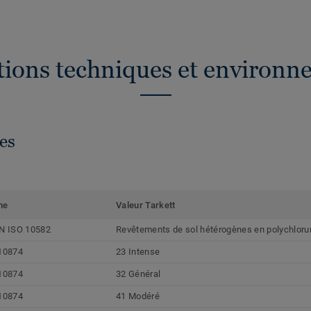
ations techniques et environn
es
me
Valeur Tarkett
N ISO 10582
Revêtements de sol hétérogènes en polychlorur
10874
23 Intense
10874
32 Général
10874
41 Modéré