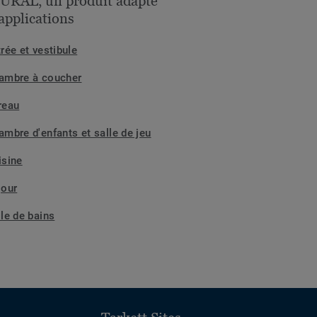
URAL, un produit adapté
applications
rée et vestibule
ambre à coucher
reau
ambre d'enfants et salle de jeu
isine
jour
lle de bains