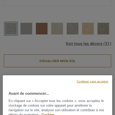
Voir tous les décors (31)
VISUALISER MON SOL
Rouleaux PVC
Continuer sans accepter
Iconik Pro 70 - Kiruma
COBBELSTONE
Avant de commencer...
En cliquant sur « Accepter tous les cookies », vous acceptez le
Transformez votre espace avec ICONIK Pro 70, une
stockage de cookies sur votre appareil pour améliorer la
navigation sur le site, analyser son utilisation et contribuer à nos
collection de revêtements de sol en vinyle qui allie
efforts de marketing.
Cookies