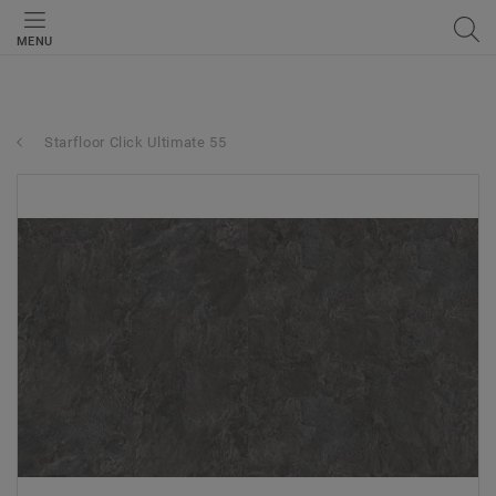
MENU
Starfloor Click Ultimate 55