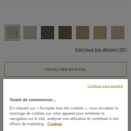
Voir tous les décors (39)
VISUALISER MON SOL
Continuer sans accepter
Rouleaux PVC
ICONIK Resist - Mill Oak
Avant de commencer...
LIGHT BROWN
En cliquant sur « Accepter tous les cookies », vous acceptez le
stockage de cookies sur votre appareil pour améliorer la
navigation sur le site, analyser son utilisation et contribuer à nos
Notre collection haute performance la plus vendue pour
efforts de marketing.
Cookies
les zones à fort trafic, disponible dans une large gamme de