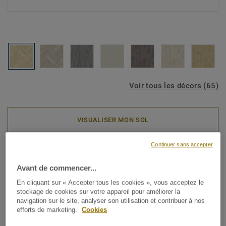
Voir tous les décors (65)
VISUALISER MON SOL
Continuer sans accepter
Rouleaux PVC
ICONIK Life - Skane
Avant de commencer...
Herringbone NATURAL
En cliquant sur « Accepter tous les cookies », vous acceptez le
stockage de cookies sur votre appareil pour améliorer la
navigation sur le site, analyser son utilisation et contribuer à nos
Avec un choix incroyablement varié d'imprimés bois,
efforts de marketing.
Cookies
céramique et graphiques, la collection en vinyles pour la