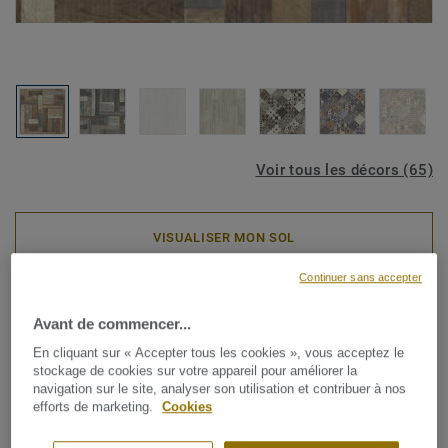
Voir tous les décors (65)
VISUALISER MON SOL
Continuer sans accepter
Rouleaux PVC
ICONIK Life - Trend Pine
Avant de commencer...
En cliquant sur « Accepter tous les cookies », vous acceptez le
MULTICOLOR
stockage de cookies sur votre appareil pour améliorer la
navigation sur le site, analyser son utilisation et contribuer à nos
efforts de marketing.
Cookies
Avec un choix incroyablement varié d'imprimés bois,
céramique et graphiques, la collection en vinyles pour la