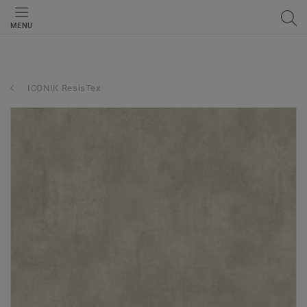
MENU
ICONIK ResisTex